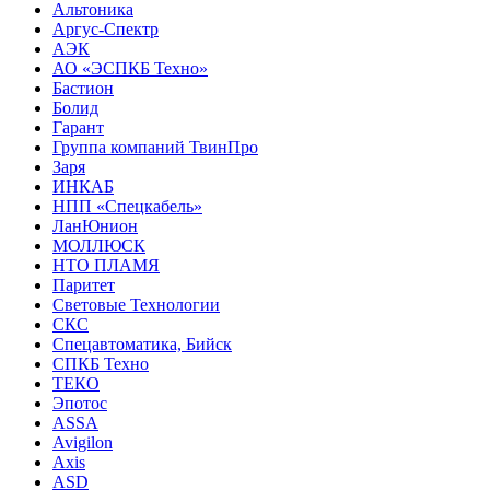
Альтоника
Аргус-Спектр
АЭК
АО «ЭСПКБ Техно»
Бастион
Болид
Гарант
Группа компаний ТвинПро
Заря
ИНКАБ
НПП «Спецкабель»
ЛанЮнион
МОЛЛЮСК
НТО ПЛАМЯ
Паритет
Световые Технологии
СКС
Спецавтоматика, Бийск
СПКБ Техно
ТЕКО
Эпотос
ASSA
Avigilon
Axis
ASD