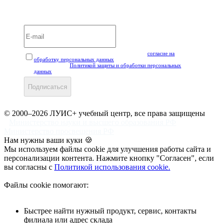
Вебинары и мероприятия LUIS+ УЦ
Нажимая кнопку "Подписаться", вы даёте своё
согласие на
обработку персональных данных
, а также подтверждаете, что
ознакомлены с
Политикой защиты и обработки персональных
данных
.
Подписаться
© 2000–2026 ЛУИС+ учебный центр, все права защищены
Министерство науки и высшего образования РФ
Министерство просвещения РФ
Нам нужны ваши куки 🍪
Мы используем файлы cookie для улучшения работы сайта и
персонализации контента. Нажмите кнопку "Согласен", если
вы согласны с
Политикой использования cookie.
Файлы cookie помогают:
Быстрее найти нужный продукт, сервис, контакты
филиала или адрес склада