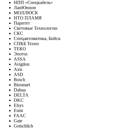
НПП «Спецкабель»
ЛанЮнион
МОЛЛЮСК
НТО ПЛАМЯ
Паритет
Световые Технологии
СКС
Спецавтоматика, Бийск
СПКБ Техно
ТЕКО
Эпотос
ASSA
Avigilon
Axis
ASD
Bosch
Biosmart
Dahua
DELTA
DKC
Elsys
Esmi
FAAC
Gate
Gotschlich