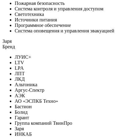
Пожарная безопасность
Система контроля и управления доступом
Светотехника
Источники питания
Программное обеспечение
Система оповещения и управления эвакуацией
Заря
Бренд
ЛУИС+
LTV
LPA
ЛПТ
ЛКД
Альтоника
Аргус-Спектр
АЭК
АО «ЭСПКБ Техно»
Бастион
Болид
Гарант
Группа компаний ТвинПро
Заря
ИНКАБ