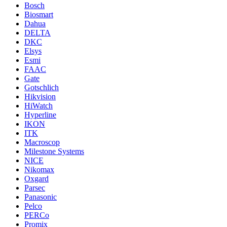
Bosch
Biosmart
Dahua
DELTA
DKC
Elsys
Esmi
FAAC
Gate
Gotschlich
Hikvision
HiWatch
Hyperline
IKON
ITK
Macroscop
Milestone Systems
NICE
Nikomax
Oxgard
Parsec
Panasonic
Pelco
PERCo
Promix