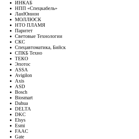
ИНКАБ
НПП «Спецкабель»
ЛанЮнион
МОЛЛЮСК
НТО ПЛАМЯ
Паритет
Световые Технологии
СКС
Спецавтоматика, Бийск
СПКБ Техно
ТЕКО
Эпотос
ASSA
Avigilon
Axis
ASD
Bosch
Biosmart
Dahua
DELTA
DKC
Elsys
Esmi
FAAC
Gate