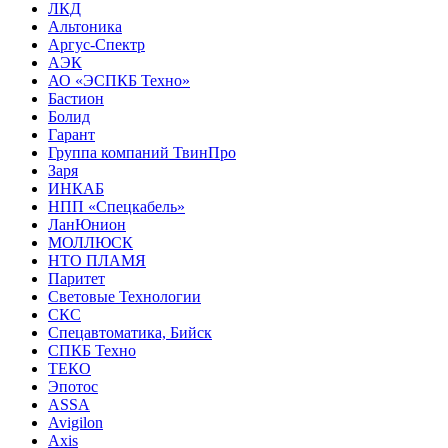
ЛКД
Альтоника
Аргус-Спектр
АЭК
АО «ЭСПКБ Техно»
Бастион
Болид
Гарант
Группа компаний ТвинПро
Заря
ИНКАБ
НПП «Спецкабель»
ЛанЮнион
МОЛЛЮСК
НТО ПЛАМЯ
Паритет
Световые Технологии
СКС
Спецавтоматика, Бийск
СПКБ Техно
ТЕКО
Эпотос
ASSA
Avigilon
Axis