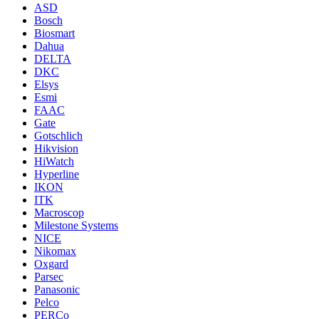
ASD
Bosch
Biosmart
Dahua
DELTA
DKC
Elsys
Esmi
FAAC
Gate
Gotschlich
Hikvision
HiWatch
Hyperline
IKON
ITK
Macroscop
Milestone Systems
NICE
Nikomax
Oxgard
Parsec
Panasonic
Pelco
PERCo