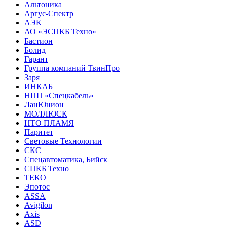
Альтоника
Аргус-Спектр
АЭК
АО «ЭСПКБ Техно»
Бастион
Болид
Гарант
Группа компаний ТвинПро
Заря
ИНКАБ
НПП «Спецкабель»
ЛанЮнион
МОЛЛЮСК
НТО ПЛАМЯ
Паритет
Световые Технологии
СКС
Спецавтоматика, Бийск
СПКБ Техно
ТЕКО
Эпотос
ASSA
Avigilon
Axis
ASD