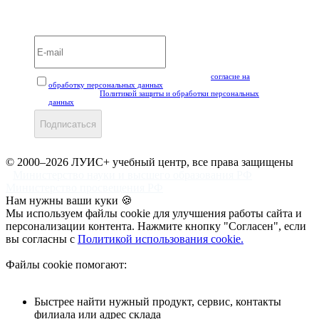
Вебинары и мероприятия LUIS+ УЦ
Нажимая кнопку "Подписаться", вы даёте своё
согласие на
обработку персональных данных
, а также подтверждаете, что
ознакомлены с
Политикой защиты и обработки персональных
данных
.
Подписаться
© 2000–2026 ЛУИС+ учебный центр, все права защищены
Министерство науки и высшего образования РФ
Министерство просвещения РФ
Нам нужны ваши куки 🍪
Мы используем файлы cookie для улучшения работы сайта и
персонализации контента. Нажмите кнопку "Согласен", если
вы согласны с
Политикой использования cookie.
Файлы cookie помогают:
Быстрее найти нужный продукт, сервис, контакты
филиала или адрес склада