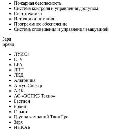
Пожарная безопасность
Система контроля и управления доступом
Светотехника
Источники питания
Программное обеспечение
Система оповещения и управления эвакуацией
Заря
Бренд
ЛУИС+
LTV
LPA
ЛПТ
ЛКД
Альтоника
Аргус-Спектр
АЭК
АО «ЭСПКБ Техно»
Бастион
Болид
Гарант
Группа компаний ТвинПро
Заря
ИНКАБ