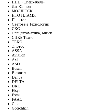
НПП «Спецкабель»
ЛанЮнион
МОЛЛЮСК
НТО ПЛАМЯ
Паритет
Световые Технологии
СКС
Спецавтоматика, Бийск
СПКБ Техно
ТЕКО
Эпотос
ASSA
Avigilon
Axis
ASD
Bosch
Biosmart
Dahua
DELTA
DKC
Elsys
Esmi
FAAC
Gate
Gotschlich