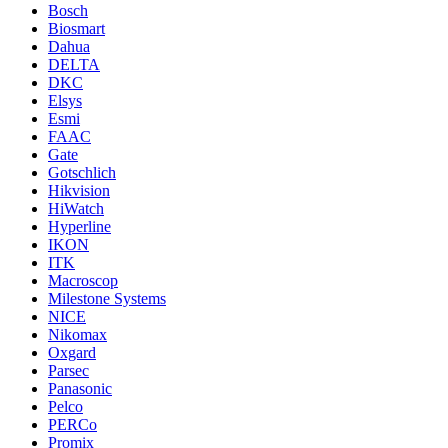
Bosch
Biosmart
Dahua
DELTA
DKC
Elsys
Esmi
FAAC
Gate
Gotschlich
Hikvision
HiWatch
Hyperline
IKON
ITK
Macroscop
Milestone Systems
NICE
Nikomax
Oxgard
Parsec
Panasonic
Pelco
PERCo
Promix