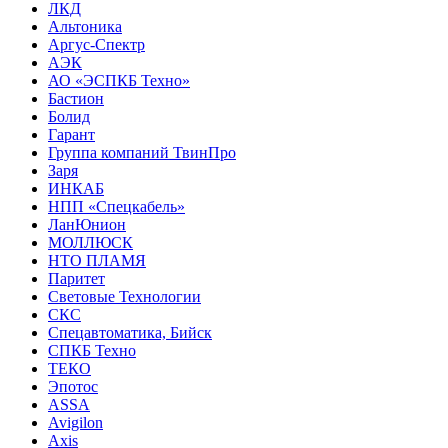
ЛКД
Альтоника
Аргус-Спектр
АЭК
АО «ЭСПКБ Техно»
Бастион
Болид
Гарант
Группа компаний ТвинПро
Заря
ИНКАБ
НПП «Спецкабель»
ЛанЮнион
МОЛЛЮСК
НТО ПЛАМЯ
Паритет
Световые Технологии
СКС
Спецавтоматика, Бийск
СПКБ Техно
ТЕКО
Эпотос
ASSA
Avigilon
Axis