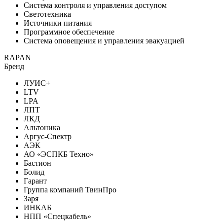
Система контроля и управления доступом
Светотехника
Источники питания
Программное обеспечение
Система оповещения и управления эвакуацией
RAPAN
Бренд
ЛУИС+
LTV
LPA
ЛПТ
ЛКД
Альтоника
Аргус-Спектр
АЭК
АО «ЭСПКБ Техно»
Бастион
Болид
Гарант
Группа компаний ТвинПро
Заря
ИНКАБ
НПП «Спецкабель»