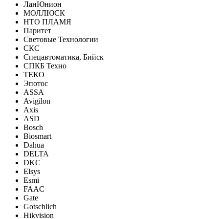
ЛанЮнион
МОЛЛЮСК
НТО ПЛАМЯ
Паритет
Световые Технологии
СКС
Спецавтоматика, Бийск
СПКБ Техно
ТЕКО
Эпотос
ASSA
Avigilon
Axis
ASD
Bosch
Biosmart
Dahua
DELTA
DKC
Elsys
Esmi
FAAC
Gate
Gotschlich
Hikvision