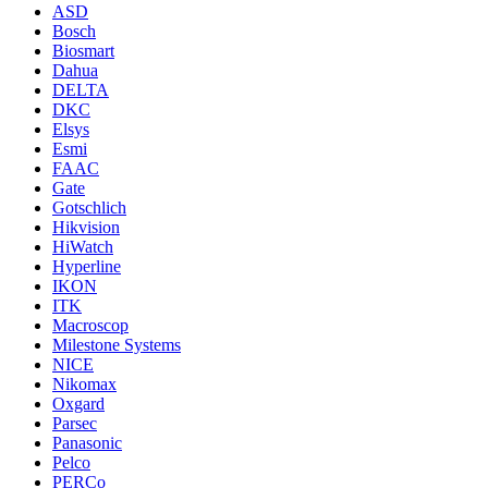
ASD
Bosch
Biosmart
Dahua
DELTA
DKC
Elsys
Esmi
FAAC
Gate
Gotschlich
Hikvision
HiWatch
Hyperline
IKON
ITK
Macroscop
Milestone Systems
NICE
Nikomax
Oxgard
Parsec
Panasonic
Pelco
PERCo