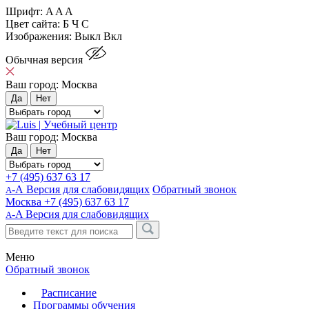
Шрифт:
A
A
A
Цвет сайта:
Б
Ч
С
Изображения:
Выкл
Вкл
Обычная версия
Ваш город:
Москва
Да
Нет
Ваш город:
Москва
Да
Нет
+7 (495) 637 63 17
-А Версия для слабовидящих
Обратный звонок
А
Москва
+7 (495) 637 63 17
-A
Версия для слабовидящих
A
Меню
Обратный звонок
Расписание
Программы обучения