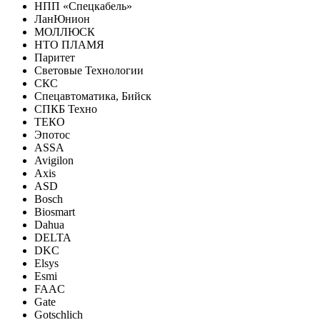
НПП «Спецкабель»
ЛанЮнион
МОЛЛЮСК
НТО ПЛАМЯ
Паритет
Световые Технологии
СКС
Спецавтоматика, Бийск
СПКБ Техно
ТЕКО
Эпотос
ASSA
Avigilon
Axis
ASD
Bosch
Biosmart
Dahua
DELTA
DKC
Elsys
Esmi
FAAC
Gate
Gotschlich