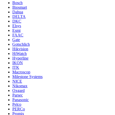
Bosch
Biosmart
Dahua
DELTA
DKC
Elsys
Esmi
FAAC
Gate
Gotschlich
Hikvision
HiWatch
Hyperline
IKON
ITK
Macroscop
Milestone Systems
NICE
Nikomax
Oxgard
Parsec
Panasonic
Pelco
PERCo
Promix