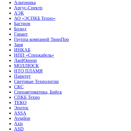
Альтоника
Аргус-Спектр
АЭК
АО «ЭСПКБ Техно»
Бастион
Болид
Гарант
Группа компаний ТвинПро
Заря
ИНКАБ
НПП «Спецкабель»
ЛанЮнион
МОЛЛЮСК
НТО ПЛАМЯ
Паритет
Световые Технологии
СКС
Спецавтоматика, Бийск
СПКБ Техно
ТЕКО
Эпотос
ASSA
Avigilon
Axis
ASD