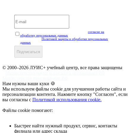
Вебинары и мероприятия LUIS+ УЦ
Нажимая кнопку "Подписаться", вы даёте своё
согласие на
обработку персональных данных
, а также подтверждаете, что
ознакомлены с
Политикой защиты и обработки персональных
данных
.
Подписаться
© 2000–2026 ЛУИС+ учебный центр, все права защищены
Министерство науки и высшего образования РФ
Министерство просвещения РФ
Нам нужны ваши куки 🍪
Мы используем файлы cookie для улучшения работы сайта и
персонализации контента. Нажмите кнопку "Согласен", если
вы согласны с
Политикой использования cookie.
Файлы cookie помогают:
Быстрее найти нужный продукт, сервис, контакты
филиала или адрес склада