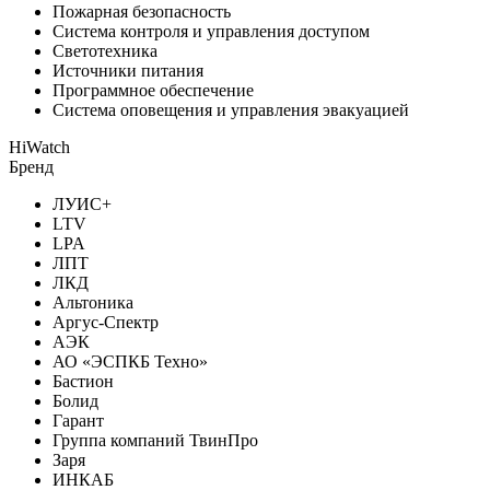
Пожарная безопасность
Система контроля и управления доступом
Светотехника
Источники питания
Программное обеспечение
Система оповещения и управления эвакуацией
HiWatch
Бренд
ЛУИС+
LTV
LPA
ЛПТ
ЛКД
Альтоника
Аргус-Спектр
АЭК
АО «ЭСПКБ Техно»
Бастион
Болид
Гарант
Группа компаний ТвинПро
Заря
ИНКАБ