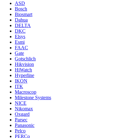
ASD
Bosch
Biosmart
Dahua
DELTA
DKC
Elsys
Esmi
FAAC
Gate
Gotschlich
Hikvision
HiWatch
Hyperline
IKON
ITK
Macroscop
Milestone Systems
NICE
Nikomax
Oxgard
Parsec
Panasonic
Pelco
PERCo