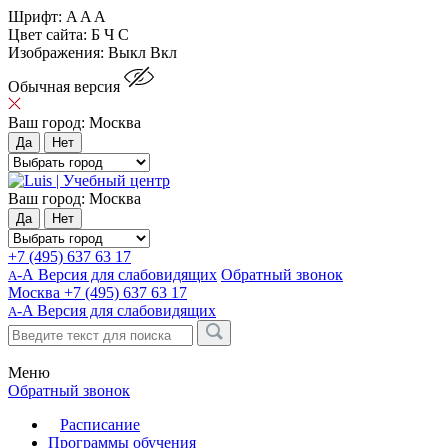
Шрифт:
A
A
A
Цвет сайта:
Б
Ч
С
Изображения:
Выкл
Вкл
Обычная версия
Ваш город:
Москва
Да
Нет
Ваш город:
Москва
Да
Нет
+7 (495) 637 63 17
-А Версия для слабовидящих
Обратный звонок
А
Москва
+7 (495) 637 63 17
-A
Версия для слабовидящих
A
Меню
Обратный звонок
Расписание
Программы обучения