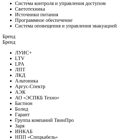
Система контроля и управления доступом
Светотехника
Источники питания
Программное обеспечение
Система оповещения и управления эвакуацией
Бренд
Бренд
ЛУИС+
LTV
LPA
ЛПТ
ЛКД
Альтоника
Аргус-Спектр
АЭК
АО «ЭСПКБ Техно»
Бастион
Болид
Гарант
Группа компаний ТвинПро
Заря
ИНКАБ
НПП «Спецкабель»