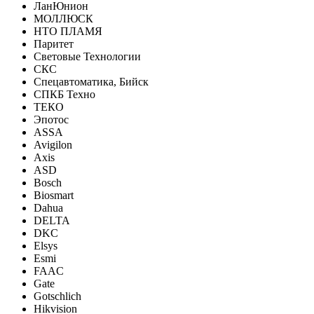
ЛанЮнион
МОЛЛЮСК
НТО ПЛАМЯ
Паритет
Световые Технологии
СКС
Спецавтоматика, Бийск
СПКБ Техно
ТЕКО
Эпотос
ASSA
Avigilon
Axis
ASD
Bosch
Biosmart
Dahua
DELTA
DKC
Elsys
Esmi
FAAC
Gate
Gotschlich
Hikvision