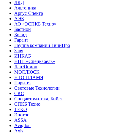
ЛКД
Альтоника
Аргус-Спектр
АЭК
АО «ЭСПКБ Техно»
Бастион
Болид
Гарант
Группа компаний ТвинПро
Заря
ИНКАБ
НПП «Спецкабель»
ЛанЮнион
МОЛЛЮСК
НТО ПЛАМЯ
Паритет
Световые Технологии
СКС
Спецавтоматика, Бийск
СПКБ Техно
ТЕКО
Эпотос
ASSA
Avigilon
Axis