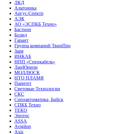
ЛКД
Альтоника
Аргус-Спектр
АЭК
АО «ЭСПКБ Техно»
Бастион
Болид
Гарант
Группа компаний ТвинПро
Заря
ИНКАБ
НПП «Спецкабель»
ЛанЮнион
МОЛЛЮСК
НТО ПЛАМЯ
Паритет
Световые Технологии
СКС
Спецавтоматика, Бийск
СПКБ Техно
ТЕКО
Эпотос
ASSA
Avigilon
Axis