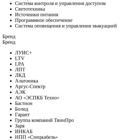
Система контроля и управления доступом
Светотехника
Источники питания
Программное обеспечение
Система оповещения и управления эвакуацией
Бренд
Бренд
ЛУИС+
LTV
LPA
ЛПТ
ЛКД
Альтоника
Аргус-Спектр
АЭК
АО «ЭСПКБ Техно»
Бастион
Болид
Гарант
Группа компаний ТвинПро
Заря
ИНКАБ
НПП «Спецкабель»