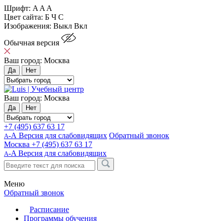
Шрифт:
A
A
A
Цвет сайта:
Б
Ч
С
Изображения:
Выкл
Вкл
Обычная версия
Ваш город:
Москва
Да
Нет
Ваш город:
Москва
Да
Нет
+7 (495) 637 63 17
-А Версия для слабовидящих
Обратный звонок
А
Москва
+7 (495) 637 63 17
-A
Версия для слабовидящих
A
Меню
Обратный звонок
Расписание
Программы обучения