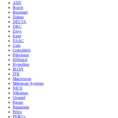
ASD
Bosch
Biosmart
Dahua
DELTA
DKC
Elsys
Esmi
FAAC
Gate
Gotschlich
Hikvision
HiWatch
Hyperline
IKON
ITK
Macroscop
Milestone Systems
NICE
Nikomax
Oxgard
Parsec
Panasonic
Pelco
PERCo