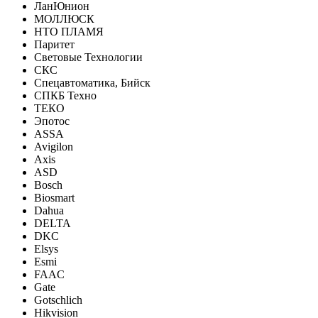
ЛанЮнион
МОЛЛЮСК
НТО ПЛАМЯ
Паритет
Световые Технологии
СКС
Спецавтоматика, Бийск
СПКБ Техно
ТЕКО
Эпотос
ASSA
Avigilon
Axis
ASD
Bosch
Biosmart
Dahua
DELTA
DKC
Elsys
Esmi
FAAC
Gate
Gotschlich
Hikvision