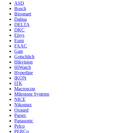
ASD
Bosch
Biosmart
Dahua
DELTA
DKC
Elsys
Esmi
FAAC
Gate
Gotschlich
Hikvision
HiWatch
Hyperline
IKON
ITK
Macroscop
Milestone Systems
NICE
Nikomax
Oxgard
Parsec
Panasonic
Pelco
PERCo