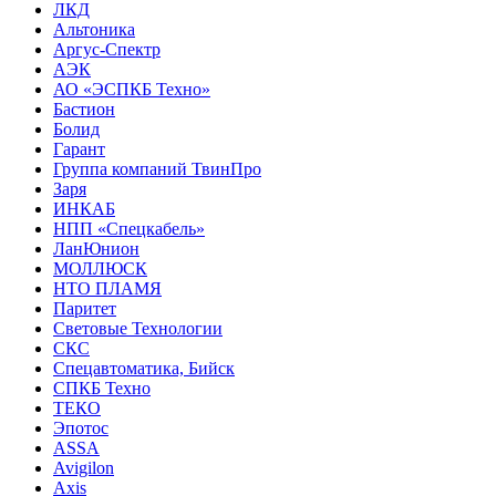
ЛКД
Альтоника
Аргус-Спектр
АЭК
АО «ЭСПКБ Техно»
Бастион
Болид
Гарант
Группа компаний ТвинПро
Заря
ИНКАБ
НПП «Спецкабель»
ЛанЮнион
МОЛЛЮСК
НТО ПЛАМЯ
Паритет
Световые Технологии
СКС
Спецавтоматика, Бийск
СПКБ Техно
ТЕКО
Эпотос
ASSA
Avigilon
Axis