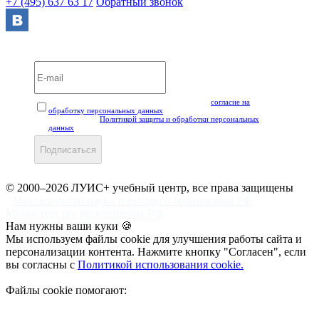
+7 (495) 637 63 17
Обратный звонок
Вебинары и мероприятия LUIS+ УЦ
Нажимая кнопку "Подписаться", вы даёте своё
согласие на
обработку персональных данных
, а также подтверждаете, что
ознакомлены с
Политикой защиты и обработки персональных
данных
.
Подписаться
© 2000–2026 ЛУИС+ учебный центр, все права защищены
Министерство науки и высшего образования РФ
Министерство просвещения РФ
Нам нужны ваши куки 🍪
Мы используем файлы cookie для улучшения работы сайта и
персонализации контента. Нажмите кнопку "Согласен", если
вы согласны с
Политикой использования cookie.
Файлы cookie помогают: