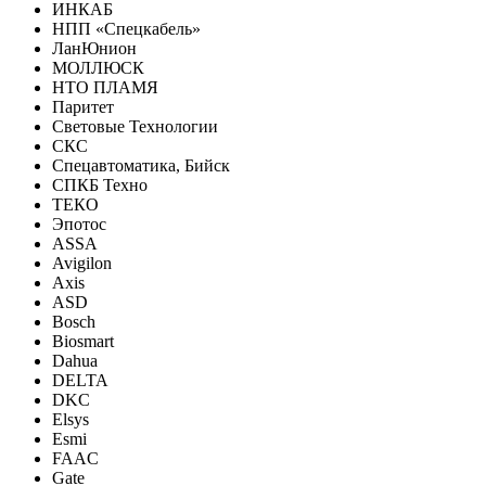
ИНКАБ
НПП «Спецкабель»
ЛанЮнион
МОЛЛЮСК
НТО ПЛАМЯ
Паритет
Световые Технологии
СКС
Спецавтоматика, Бийск
СПКБ Техно
ТЕКО
Эпотос
ASSA
Avigilon
Axis
ASD
Bosch
Biosmart
Dahua
DELTA
DKC
Elsys
Esmi
FAAC
Gate