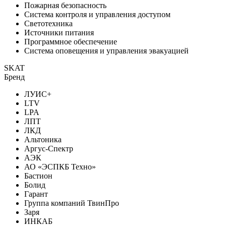
Пожарная безопасность
Система контроля и управления доступом
Светотехника
Источники питания
Программное обеспечение
Система оповещения и управления эвакуацией
SKAT
Бренд
ЛУИС+
LTV
LPA
ЛПТ
ЛКД
Альтоника
Аргус-Спектр
АЭК
АО «ЭСПКБ Техно»
Бастион
Болид
Гарант
Группа компаний ТвинПро
Заря
ИНКАБ