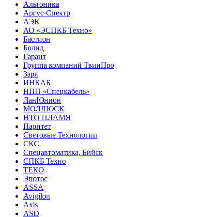
Альтоника
Аргус-Спектр
АЭК
АО «ЭСПКБ Техно»
Бастион
Болид
Гарант
Группа компаний ТвинПро
Заря
ИНКАБ
НПП «Спецкабель»
ЛанЮнион
МОЛЛЮСК
НТО ПЛАМЯ
Паритет
Световые Технологии
СКС
Спецавтоматика, Бийск
СПКБ Техно
ТЕКО
Эпотос
ASSA
Avigilon
Axis
ASD