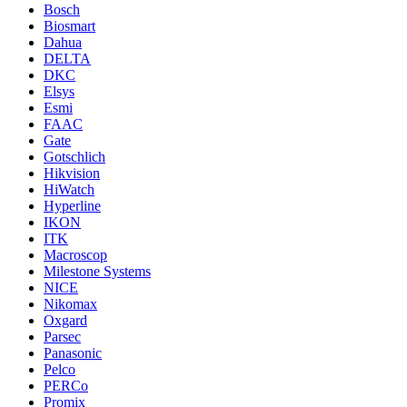
Bosch
Biosmart
Dahua
DELTA
DKC
Elsys
Esmi
FAAC
Gate
Gotschlich
Hikvision
HiWatch
Hyperline
IKON
ITK
Macroscop
Milestone Systems
NICE
Nikomax
Oxgard
Parsec
Panasonic
Pelco
PERCo
Promix