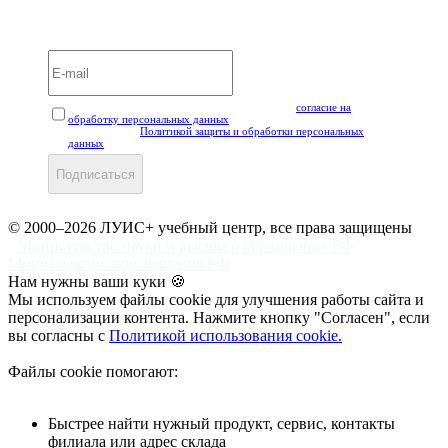
Вебинары и мероприятия LUIS+ УЦ
Нажимая кнопку "Подписаться", вы даёте своё
согласие на
обработку персональных данных
, а также подтверждаете, что
ознакомлены с
Политикой защиты и обработки персональных
данных
.
Подписаться
© 2000–2026 ЛУИС+ учебный центр, все права защищены
Министерство науки и высшего образования РФ
Министерство просвещения РФ
Нам нужны ваши куки 🍪
Мы используем файлы cookie для улучшения работы сайта и
персонализации контента. Нажмите кнопку "Согласен", если
вы согласны с
Политикой использования cookie.
Файлы cookie помогают:
Быстрее найти нужный продукт, сервис, контакты
филиала или адрес склада