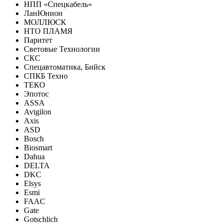
НПП «Спецкабель»
ЛанЮнион
МОЛЛЮСК
НТО ПЛАМЯ
Паритет
Световые Технологии
СКС
Спецавтоматика, Бийск
СПКБ Техно
ТЕКО
Эпотос
ASSA
Avigilon
Axis
ASD
Bosch
Biosmart
Dahua
DELTA
DKC
Elsys
Esmi
FAAC
Gate
Gotschlich