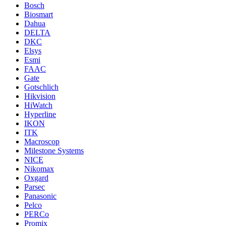
Bosch
Biosmart
Dahua
DELTA
DKC
Elsys
Esmi
FAAC
Gate
Gotschlich
Hikvision
HiWatch
Hyperline
IKON
ITK
Macroscop
Milestone Systems
NICE
Nikomax
Oxgard
Parsec
Panasonic
Pelco
PERCo
Promix