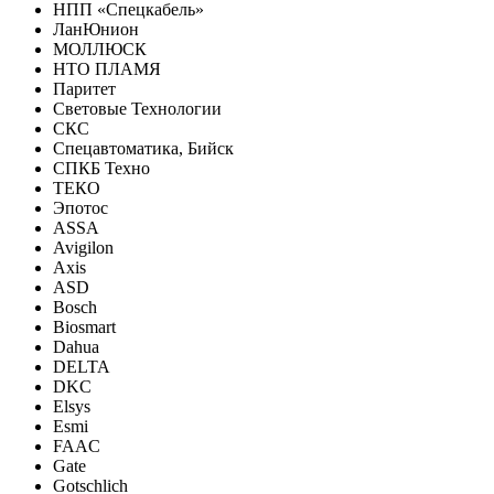
НПП «Спецкабель»
ЛанЮнион
МОЛЛЮСК
НТО ПЛАМЯ
Паритет
Световые Технологии
СКС
Спецавтоматика, Бийск
СПКБ Техно
ТЕКО
Эпотос
ASSA
Avigilon
Axis
ASD
Bosch
Biosmart
Dahua
DELTA
DKC
Elsys
Esmi
FAAC
Gate
Gotschlich