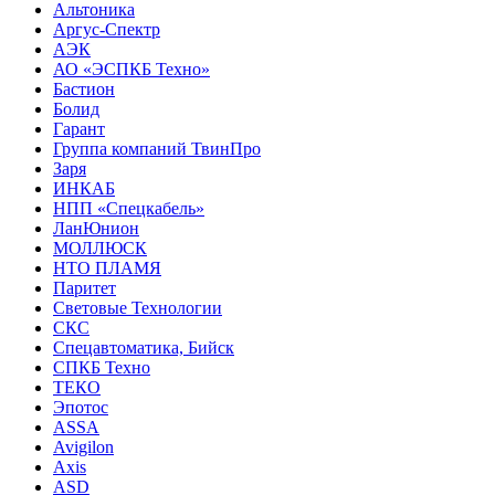
Альтоника
Аргус-Спектр
АЭК
АО «ЭСПКБ Техно»
Бастион
Болид
Гарант
Группа компаний ТвинПро
Заря
ИНКАБ
НПП «Спецкабель»
ЛанЮнион
МОЛЛЮСК
НТО ПЛАМЯ
Паритет
Световые Технологии
СКС
Спецавтоматика, Бийск
СПКБ Техно
ТЕКО
Эпотос
ASSA
Avigilon
Axis
ASD