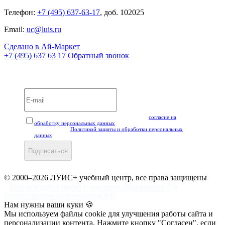
Телефон:
+7 (495) 637-63-17
, доб. 102025
Email:
uc@luis.ru
Сделано в Ай-Маркет
+7 (495) 637 63 17
Обратный звонок
Вебинары и мероприятия LUIS+ УЦ
Нажимая кнопку "Подписаться", вы даёте своё
согласие на
обработку персональных данных
, а также подтверждаете, что
ознакомлены с
Политикой защиты и обработки персональных
данных
.
Подписаться
© 2000–2026 ЛУИС+ учебный центр, все права защищены
Министерство науки и высшего образования РФ
Министерство просвещения РФ
Нам нужны ваши куки 🍪
Мы используем файлы cookie для улучшения работы сайта и
персонализации контента. Нажмите кнопку "Согласен", если