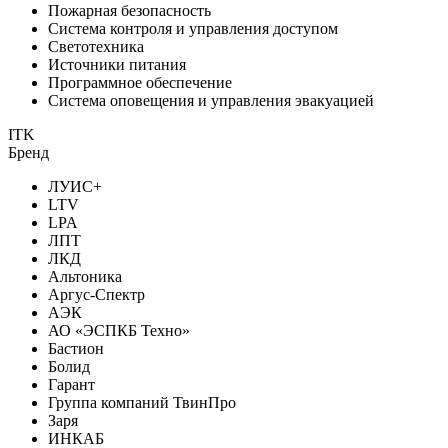
Пожарная безопасность
Система контроля и управления доступом
Светотехника
Источники питания
Программное обеспечение
Система оповещения и управления эвакуацией
ITK
Бренд
ЛУИС+
LTV
LPA
ЛПТ
ЛКД
Альтоника
Аргус-Спектр
АЭК
АО «ЭСПКБ Техно»
Бастион
Болид
Гарант
Группа компаний ТвинПро
Заря
ИНКАБ