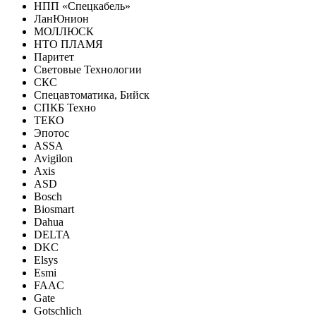
НПП «Спецкабель»
ЛанЮнион
МОЛЛЮСК
НТО ПЛАМЯ
Паритет
Световые Технологии
СКС
Спецавтоматика, Бийск
СПКБ Техно
ТЕКО
Эпотос
ASSA
Avigilon
Axis
ASD
Bosch
Biosmart
Dahua
DELTA
DKC
Elsys
Esmi
FAAC
Gate
Gotschlich