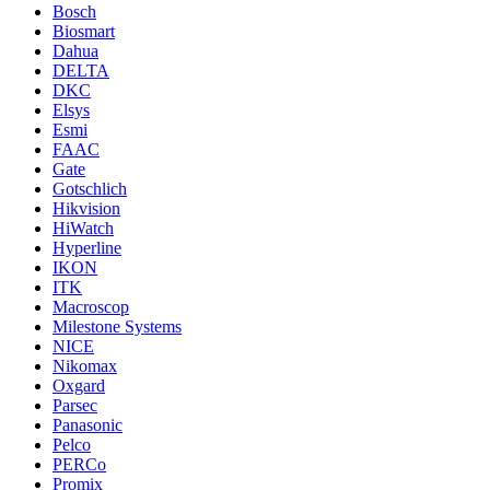
Bosch
Biosmart
Dahua
DELTA
DKC
Elsys
Esmi
FAAC
Gate
Gotschlich
Hikvision
HiWatch
Hyperline
IKON
ITK
Macroscop
Milestone Systems
NICE
Nikomax
Oxgard
Parsec
Panasonic
Pelco
PERCo
Promix