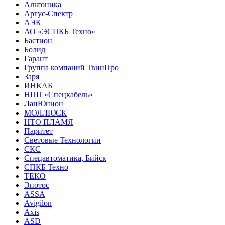
Альтоника
Аргус-Спектр
АЭК
АО «ЭСПКБ Техно»
Бастион
Болид
Гарант
Группа компаний ТвинПро
Заря
ИНКАБ
НПП «Спецкабель»
ЛанЮнион
МОЛЛЮСК
НТО ПЛАМЯ
Паритет
Световые Технологии
СКС
Спецавтоматика, Бийск
СПКБ Техно
ТЕКО
Эпотос
ASSA
Avigilon
Axis
ASD