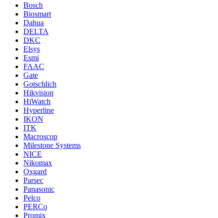
Bosch
Biosmart
Dahua
DELTA
DKC
Elsys
Esmi
FAAC
Gate
Gotschlich
Hikvision
HiWatch
Hyperline
IKON
ITK
Macroscop
Milestone Systems
NICE
Nikomax
Oxgard
Parsec
Panasonic
Pelco
PERCo
Promix