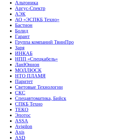
Альтоника
Аргус-Спектр
АЭК
АО «ЭСПКБ Техно»
Бастион
Болид
Гарант
Группа компаний ТвинПро
Заря
ИНКАБ
НПП «Спецкабель»
ЛанЮнион
МОЛЛЮСК
НТО ПЛАМЯ
Паритет
Световые Технологии
СКС
Спецавтоматика, Бийск
СПКБ Техно
ТЕКО
Эпотос
ASSA
Avigilon
Axis
ASD