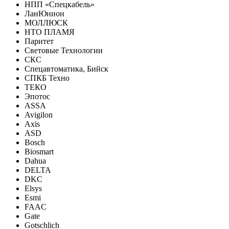
НПП «Спецкабель»
ЛанЮнион
МОЛЛЮСК
НТО ПЛАМЯ
Паритет
Световые Технологии
СКС
Спецавтоматика, Бийск
СПКБ Техно
ТЕКО
Эпотос
ASSA
Avigilon
Axis
ASD
Bosch
Biosmart
Dahua
DELTA
DKC
Elsys
Esmi
FAAC
Gate
Gotschlich