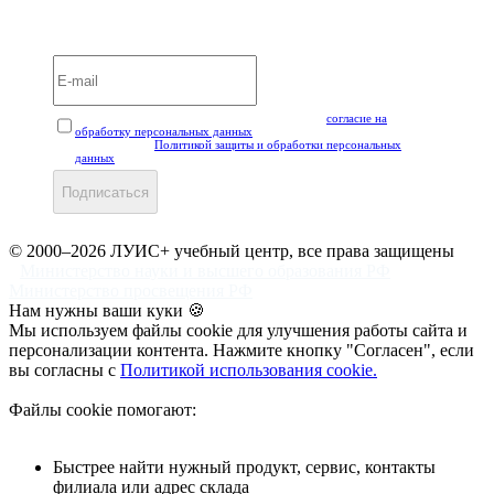
Вебинары и мероприятия LUIS+ УЦ
Нажимая кнопку "Подписаться", вы даёте своё
согласие на
обработку персональных данных
, а также подтверждаете, что
ознакомлены с
Политикой защиты и обработки персональных
данных
.
Подписаться
© 2000–2026 ЛУИС+ учебный центр, все права защищены
Министерство науки и высшего образования РФ
Министерство просвещения РФ
Нам нужны ваши куки 🍪
Мы используем файлы cookie для улучшения работы сайта и
персонализации контента. Нажмите кнопку "Согласен", если
вы согласны с
Политикой использования cookie.
Файлы cookie помогают:
Быстрее найти нужный продукт, сервис, контакты
филиала или адрес склада