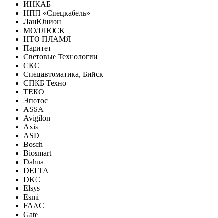
ИНКАБ
НПП «Спецкабель»
ЛанЮнион
МОЛЛЮСК
НТО ПЛАМЯ
Паритет
Световые Технологии
СКС
Спецавтоматика, Бийск
СПКБ Техно
ТЕКО
Эпотос
ASSA
Avigilon
Axis
ASD
Bosch
Biosmart
Dahua
DELTA
DKC
Elsys
Esmi
FAAC
Gate