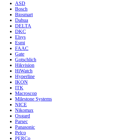
ASD
Bosch
Biosmart
Dahua
DELTA
DKC
Elsys
Esmi
FAAC
Gate
Gotschlich
Hikvision
HiWatch
Hyperline
IKON
ITK
Macroscop
Milestone Systems
NICE
Nikomax
Oxgard
Parsec
Panasonic
Pelco
PERCo