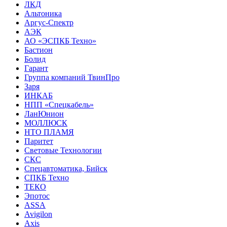
ЛКД
Альтоника
Аргус-Спектр
АЭК
АО «ЭСПКБ Техно»
Бастион
Болид
Гарант
Группа компаний ТвинПро
Заря
ИНКАБ
НПП «Спецкабель»
ЛанЮнион
МОЛЛЮСК
НТО ПЛАМЯ
Паритет
Световые Технологии
СКС
Спецавтоматика, Бийск
СПКБ Техно
ТЕКО
Эпотос
ASSA
Avigilon
Axis