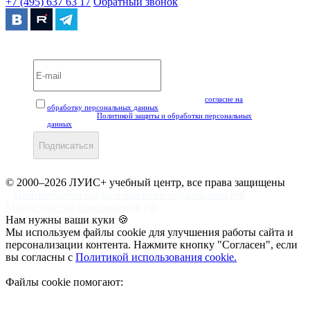
+7 (495) 637 63 17
Обратный звонок
Вебинары и мероприятия LUIS+ УЦ
Нажимая кнопку "Подписаться", вы даёте своё
согласие на
обработку персональных данных
, а также подтверждаете, что
ознакомлены с
Политикой защиты и обработки персональных
данных
.
Подписаться
© 2000–2026 ЛУИС+ учебный центр, все права защищены
Министерство науки и высшего образования РФ
Министерство просвещения РФ
Нам нужны ваши куки 🍪
Мы используем файлы cookie для улучшения работы сайта и
персонализации контента. Нажмите кнопку "Согласен", если
вы согласны с
Политикой использования cookie.
Файлы cookie помогают: