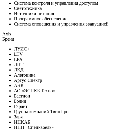
Система контроля и управления доступом
Светотехника
Источники питания
Программное обеспечение
Система оповещения и управления эвакуацией
Axis
Бренд
ЛУИС+
LTV
LPA
ЛПТ
ЛКД
Альтоника
Аргус-Спектр
АЭК
АО «ЭСПКБ Техно»
Бастион
Болид
Гарант
Группа компаний ТвинПро
Заря
ИНКАБ
НПП «Спецкабель»