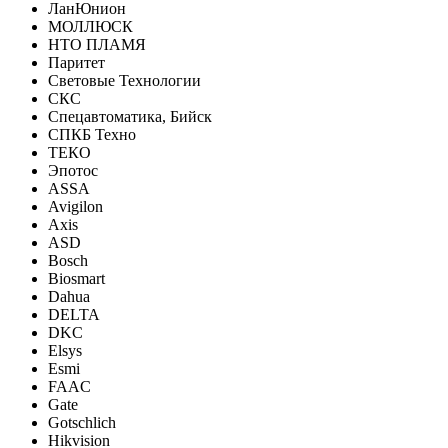
ЛанЮнион
МОЛЛЮСК
НТО ПЛАМЯ
Паритет
Световые Технологии
СКС
Спецавтоматика, Бийск
СПКБ Техно
ТЕКО
Эпотос
ASSA
Avigilon
Axis
ASD
Bosch
Biosmart
Dahua
DELTA
DKC
Elsys
Esmi
FAAC
Gate
Gotschlich
Hikvision