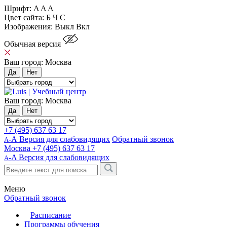
Шрифт:
A
A
A
Цвет сайта:
Б
Ч
С
Изображения:
Выкл
Вкл
Обычная версия
Ваш город:
Москва
Да
Нет
Ваш город:
Москва
Да
Нет
+7 (495) 637 63 17
-А Версия для слабовидящих
Обратный звонок
А
Москва
+7 (495) 637 63 17
-A
Версия для слабовидящих
A
Меню
Обратный звонок
Расписание
Программы обучения