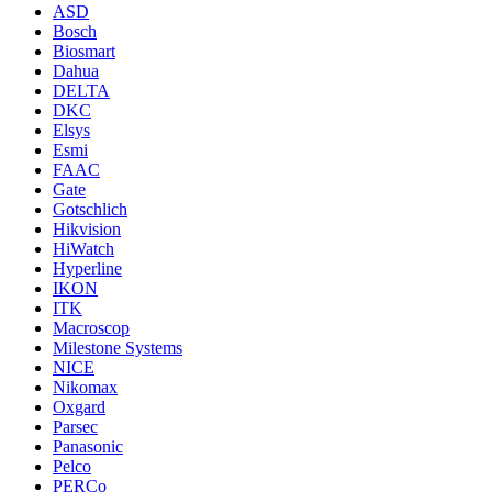
ASD
Bosch
Biosmart
Dahua
DELTA
DKC
Elsys
Esmi
FAAC
Gate
Gotschlich
Hikvision
HiWatch
Hyperline
IKON
ITK
Macroscop
Milestone Systems
NICE
Nikomax
Oxgard
Parsec
Panasonic
Pelco
PERCo