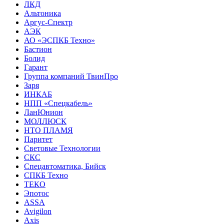
ЛКД
Альтоника
Аргус-Спектр
АЭК
АО «ЭСПКБ Техно»
Бастион
Болид
Гарант
Группа компаний ТвинПро
Заря
ИНКАБ
НПП «Спецкабель»
ЛанЮнион
МОЛЛЮСК
НТО ПЛАМЯ
Паритет
Световые Технологии
СКС
Спецавтоматика, Бийск
СПКБ Техно
ТЕКО
Эпотос
ASSA
Avigilon
Axis