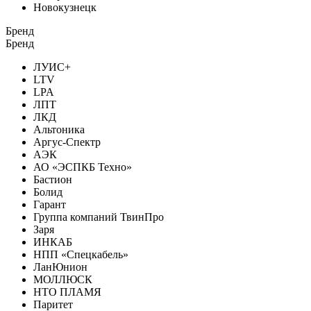
Новокузнецк
Бренд
Бренд
ЛУИС+
LTV
LPA
ЛПТ
ЛКД
Альтоника
Аргус-Спектр
АЭК
АО «ЭСПКБ Техно»
Бастион
Болид
Гарант
Группа компаний ТвинПро
Заря
ИНКАБ
НПП «Спецкабель»
ЛанЮнион
МОЛЛЮСК
НТО ПЛАМЯ
Паритет