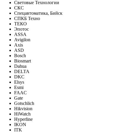
Световые Технологии
СКС
Спецавтоматика, Бийск
СПКБ Техно
ТЕКО
Эпотос
ASSA
Avigilon
Axis
ASD
Bosch
Biosmart
Dahua
DELTA
DKC
Elsys
Esmi
FAAC
Gate
Gotschlich
Hikvision
HiWatch
Hyperline
IKON
ITK