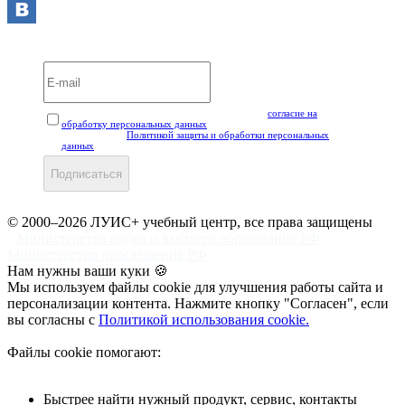
Вебинары и мероприятия LUIS+ УЦ
Нажимая кнопку "Подписаться", вы даёте своё
согласие на
обработку персональных данных
, а также подтверждаете, что
ознакомлены с
Политикой защиты и обработки персональных
данных
.
Подписаться
© 2000–2026 ЛУИС+ учебный центр, все права защищены
Министерство науки и высшего образования РФ
Министерство просвещения РФ
Нам нужны ваши куки 🍪
Мы используем файлы cookie для улучшения работы сайта и
персонализации контента. Нажмите кнопку "Согласен", если
вы согласны с
Политикой использования cookie.
Файлы cookie помогают:
Быстрее найти нужный продукт, сервис, контакты