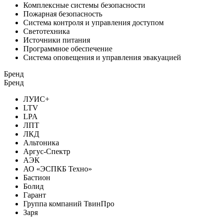
Комплексные системы безопасности
Пожарная безопасность
Система контроля и управления доступом
Светотехника
Источники питания
Программное обеспечение
Система оповещения и управления эвакуацией
Бренд
Бренд
ЛУИС+
LTV
LPA
ЛПТ
ЛКД
Альтоника
Аргус-Спектр
АЭК
АО «ЭСПКБ Техно»
Бастион
Болид
Гарант
Группа компаний ТвинПро
Заря