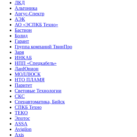
ЛКД
Альтоника
Аргус-Спектр
АЭК
АО «ЭСПКБ Техно»
Бастион
Болид
Гарант
Группа компаний ТвинПро
Заря
ИНКАБ
НПП «Спецкабель»
ЛанЮнион
МОЛЛЮСК
НТО ПЛАМЯ
Паритет
Световые Технологии
СКС
Спецавтоматика, Бийск
СПКБ Техно
ТЕКО
Эпотос
ASSA
Avigilon
Axis