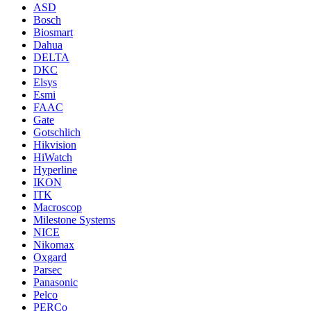
ASD
Bosch
Biosmart
Dahua
DELTA
DKC
Elsys
Esmi
FAAC
Gate
Gotschlich
Hikvision
HiWatch
Hyperline
IKON
ITK
Macroscop
Milestone Systems
NICE
Nikomax
Oxgard
Parsec
Panasonic
Pelco
PERCo