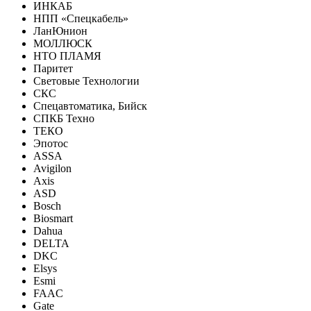
ИНКАБ
НПП «Спецкабель»
ЛанЮнион
МОЛЛЮСК
НТО ПЛАМЯ
Паритет
Световые Технологии
СКС
Спецавтоматика, Бийск
СПКБ Техно
ТЕКО
Эпотос
ASSA
Avigilon
Axis
ASD
Bosch
Biosmart
Dahua
DELTA
DKC
Elsys
Esmi
FAAC
Gate