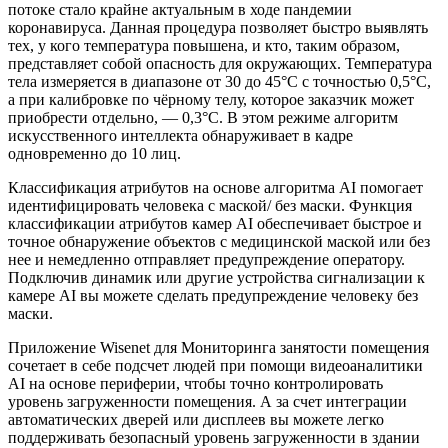
потоке стало крайне актуальным в ходе пандемии
коронавируса. Данная процедура позволяет быстро выявлять
тех, у кого температура повышена, и кто, таким образом,
представляет собой опасность для окружающих. Температура
тела измеряется в диапазоне от 30 до 45°C с точностью 0,5°C,
а при калибровке по чёрному телу, которое заказчик может
приобрести отдельно, — 0,3°C. В этом режиме алгоритм
искусственного интеллекта обнаруживает в кадре
одновременно до 10 лиц.
Классификация атрибутов на основе алгоритма AI помогает
идентифицировать человека с маской/ без маски. Функция
классификации атрибутов камер AI обеспечивает быстрое и
точное обнаружение объектов с медицинской маской или без
нее и немедленно отправляет предупреждение оператору.
Подключив динамик или другие устройства сигнализации к
камере AI вы можете сделать предупреждение человеку без
маски.
Приложение Wisenet для Мониторинга занятости помещения
сочетает в себе подсчет людей при помощи видеоаналитики
AI на основе периферии, чтобы точно контролировать
уровень загруженности помещения. А за счет интеграции
автоматических дверей или дисплеев вы можете легко
поддерживать безопасный уровень загруженности в здании