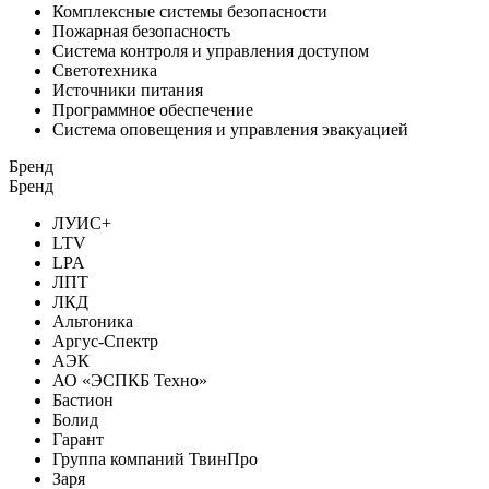
Комплексные системы безопасности
Пожарная безопасность
Система контроля и управления доступом
Светотехника
Источники питания
Программное обеспечение
Система оповещения и управления эвакуацией
Бренд
Бренд
ЛУИС+
LTV
LPA
ЛПТ
ЛКД
Альтоника
Аргус-Спектр
АЭК
АО «ЭСПКБ Техно»
Бастион
Болид
Гарант
Группа компаний ТвинПро
Заря