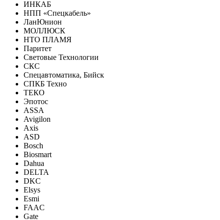
ИНКАБ
НПП «Спецкабель»
ЛанЮнион
МОЛЛЮСК
НТО ПЛАМЯ
Паритет
Световые Технологии
СКС
Спецавтоматика, Бийск
СПКБ Техно
ТЕКО
Эпотос
ASSA
Avigilon
Axis
ASD
Bosch
Biosmart
Dahua
DELTA
DKC
Elsys
Esmi
FAAC
Gate