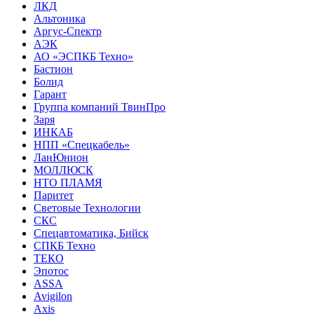
ЛКД
Альтоника
Аргус-Спектр
АЭК
АО «ЭСПКБ Техно»
Бастион
Болид
Гарант
Группа компаний ТвинПро
Заря
ИНКАБ
НПП «Спецкабель»
ЛанЮнион
МОЛЛЮСК
НТО ПЛАМЯ
Паритет
Световые Технологии
СКС
Спецавтоматика, Бийск
СПКБ Техно
ТЕКО
Эпотос
ASSA
Avigilon
Axis