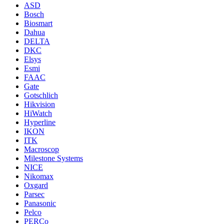
ASD
Bosch
Biosmart
Dahua
DELTA
DKC
Elsys
Esmi
FAAC
Gate
Gotschlich
Hikvision
HiWatch
Hyperline
IKON
ITK
Macroscop
Milestone Systems
NICE
Nikomax
Oxgard
Parsec
Panasonic
Pelco
PERCo