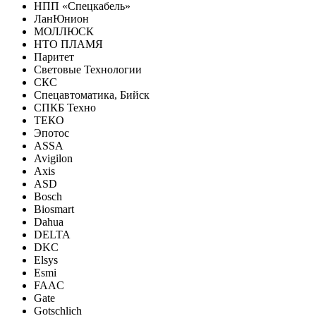
НПП «Спецкабель»
ЛанЮнион
МОЛЛЮСК
НТО ПЛАМЯ
Паритет
Световые Технологии
СКС
Спецавтоматика, Бийск
СПКБ Техно
ТЕКО
Эпотос
ASSA
Avigilon
Axis
ASD
Bosch
Biosmart
Dahua
DELTA
DKC
Elsys
Esmi
FAAC
Gate
Gotschlich