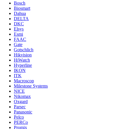
Bosch
Biosmart
Dahua
DELTA
DKC
Elsys
Esmi
FAAC
Gate
Gotschlich
Hikvision
HiWatch
Hyperline
IKON
ITK
Macroscop
Milestone Systems
NICE
Nikomax
Oxgard
Parsec
Panasonic
Pelco
PERCo
Promix