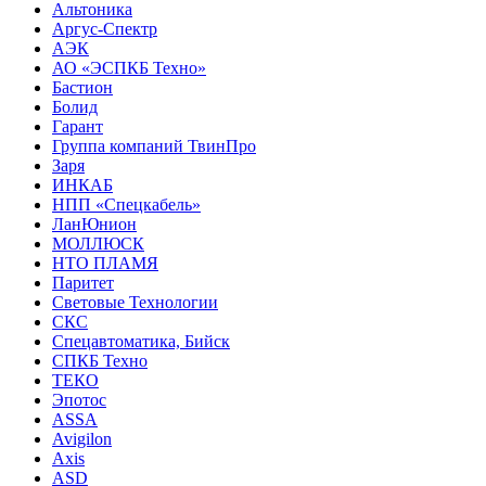
Альтоника
Аргус-Спектр
АЭК
АО «ЭСПКБ Техно»
Бастион
Болид
Гарант
Группа компаний ТвинПро
Заря
ИНКАБ
НПП «Спецкабель»
ЛанЮнион
МОЛЛЮСК
НТО ПЛАМЯ
Паритет
Световые Технологии
СКС
Спецавтоматика, Бийск
СПКБ Техно
ТЕКО
Эпотос
ASSA
Avigilon
Axis
ASD