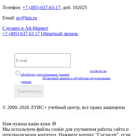
Телефон:
+7 (495) 637-63-17
, доб. 102025
Email:
uc@luis.ru
Сделано в Ай-Маркет
+7 (495) 637 63 17
Обратный звонок
Вебинары и мероприятия LUIS+ УЦ
Нажимая кнопку "Подписаться", вы даёте своё
согласие на
обработку персональных данных
, а также подтверждаете, что
ознакомлены с
Политикой защиты и обработки персональных
данных
.
Подписаться
© 2000–2026 ЛУИС+ учебный центр, все права защищены
Министерство науки и высшего образования РФ
Министерство просвещения РФ
Нам нужны ваши куки 🍪
Мы используем файлы cookie для улучшения работы сайта и
персонализации контента. Нажмите кнопку "Согласен", если