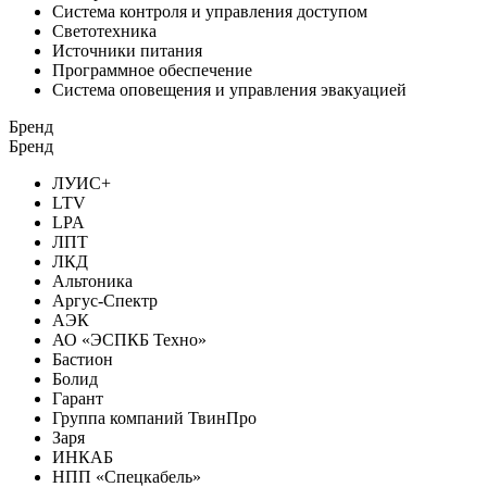
Система контроля и управления доступом
Светотехника
Источники питания
Программное обеспечение
Система оповещения и управления эвакуацией
Бренд
Бренд
ЛУИС+
LTV
LPA
ЛПТ
ЛКД
Альтоника
Аргус-Спектр
АЭК
АО «ЭСПКБ Техно»
Бастион
Болид
Гарант
Группа компаний ТвинПро
Заря
ИНКАБ
НПП «Спецкабель»