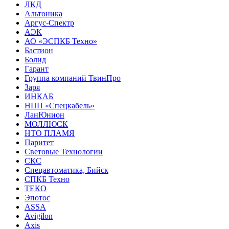
ЛКД
Альтоника
Аргус-Спектр
АЭК
АО «ЭСПКБ Техно»
Бастион
Болид
Гарант
Группа компаний ТвинПро
Заря
ИНКАБ
НПП «Спецкабель»
ЛанЮнион
МОЛЛЮСК
НТО ПЛАМЯ
Паритет
Световые Технологии
СКС
Спецавтоматика, Бийск
СПКБ Техно
ТЕКО
Эпотос
ASSA
Avigilon
Axis