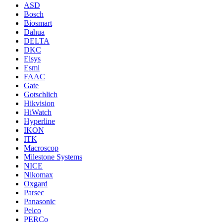
ASD
Bosch
Biosmart
Dahua
DELTA
DKC
Elsys
Esmi
FAAC
Gate
Gotschlich
Hikvision
HiWatch
Hyperline
IKON
ITK
Macroscop
Milestone Systems
NICE
Nikomax
Oxgard
Parsec
Panasonic
Pelco
PERCo