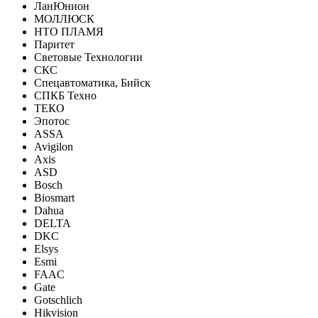
ЛанЮнион
МОЛЛЮСК
НТО ПЛАМЯ
Паритет
Световые Технологии
СКС
Спецавтоматика, Бийск
СПКБ Техно
ТЕКО
Эпотос
ASSA
Avigilon
Axis
ASD
Bosch
Biosmart
Dahua
DELTA
DKC
Elsys
Esmi
FAAC
Gate
Gotschlich
Hikvision