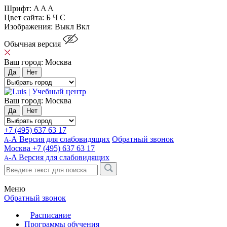
Шрифт:
A
A
A
Цвет сайта:
Б
Ч
С
Изображения:
Выкл
Вкл
Обычная версия
Ваш город:
Москва
Да
Нет
Ваш город:
Москва
Да
Нет
+7 (495) 637 63 17
-А Версия для слабовидящих
Обратный звонок
А
Москва
+7 (495) 637 63 17
-A
Версия для слабовидящих
A
Меню
Обратный звонок
Расписание
Программы обучения