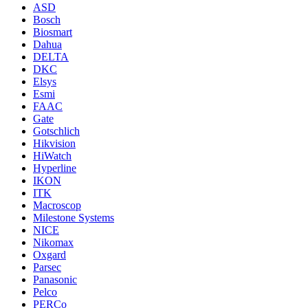
ASD
Bosch
Biosmart
Dahua
DELTA
DKC
Elsys
Esmi
FAAC
Gate
Gotschlich
Hikvision
HiWatch
Hyperline
IKON
ITK
Macroscop
Milestone Systems
NICE
Nikomax
Oxgard
Parsec
Panasonic
Pelco
PERCo