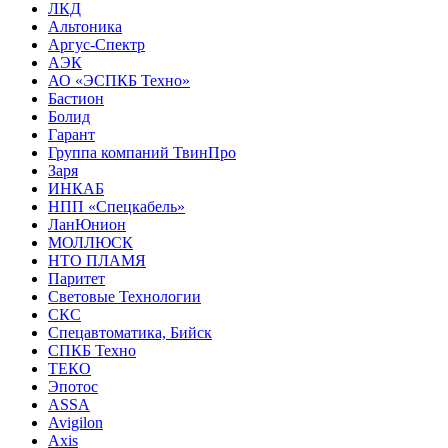
ЛКД
Альтоника
Аргус-Спектр
АЭК
АО «ЭСПКБ Техно»
Бастион
Болид
Гарант
Группа компаний ТвинПро
Заря
ИНКАБ
НПП «Спецкабель»
ЛанЮнион
МОЛЛЮСК
НТО ПЛАМЯ
Паритет
Световые Технологии
СКС
Спецавтоматика, Бийск
СПКБ Техно
ТЕКО
Эпотос
ASSA
Avigilon
Axis