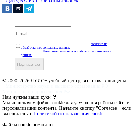
+7 (495) 637 63 17
Обратный звонок
Вебинары и мероприятия LUIS+ УЦ
Нажимая кнопку "Подписаться", вы даёте своё
согласие на
обработку персональных данных
, а также подтверждаете, что
ознакомлены с
Политикой защиты и обработки персональных
данных
.
Подписаться
© 2000–2026 ЛУИС+ учебный центр, все права защищены
Министерство науки и высшего образования РФ
Министерство просвещения РФ
Нам нужны ваши куки 🍪
Мы используем файлы cookie для улучшения работы сайта и
персонализации контента. Нажмите кнопку "Согласен", если
вы согласны с
Политикой использования cookie.
Файлы cookie помогают: