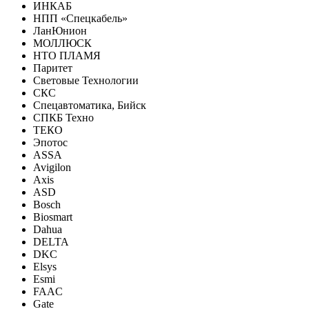
ИНКАБ
НПП «Спецкабель»
ЛанЮнион
МОЛЛЮСК
НТО ПЛАМЯ
Паритет
Световые Технологии
СКС
Спецавтоматика, Бийск
СПКБ Техно
ТЕКО
Эпотос
ASSA
Avigilon
Axis
ASD
Bosch
Biosmart
Dahua
DELTA
DKC
Elsys
Esmi
FAAC
Gate