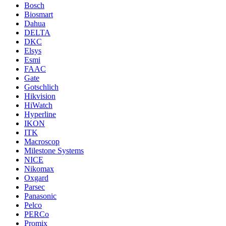
Bosch
Biosmart
Dahua
DELTA
DKC
Elsys
Esmi
FAAC
Gate
Gotschlich
Hikvision
HiWatch
Hyperline
IKON
ITK
Macroscop
Milestone Systems
NICE
Nikomax
Oxgard
Parsec
Panasonic
Pelco
PERCo
Promix