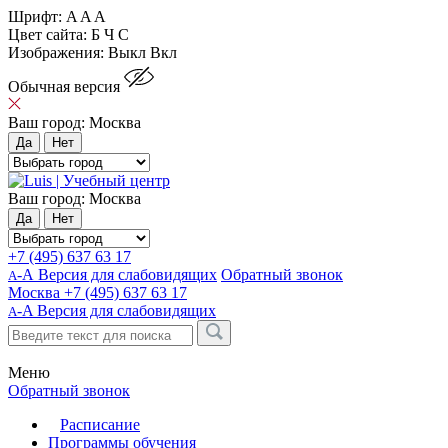
Шрифт:
A
A
A
Цвет сайта:
Б
Ч
С
Изображения:
Выкл
Вкл
Обычная версия
Ваш город:
Москва
Да
Нет
Ваш город:
Москва
Да
Нет
+7 (495) 637 63 17
-А Версия для слабовидящих
Обратный звонок
А
Москва
+7 (495) 637 63 17
-A
Версия для слабовидящих
A
Меню
Обратный звонок
Расписание
Программы обучения