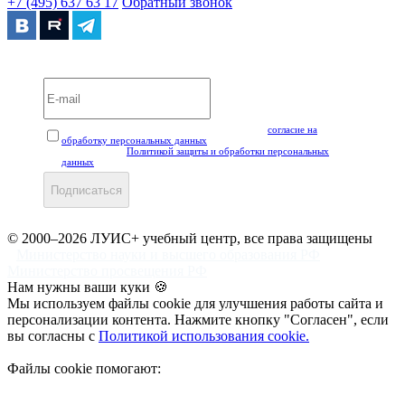
+7 (495) 637 63 17
Обратный звонок
Вебинары и мероприятия LUIS+ УЦ
Нажимая кнопку "Подписаться", вы даёте своё
согласие на
обработку персональных данных
, а также подтверждаете, что
ознакомлены с
Политикой защиты и обработки персональных
данных
.
Подписаться
© 2000–2026 ЛУИС+ учебный центр, все права защищены
Министерство науки и высшего образования РФ
Министерство просвещения РФ
Нам нужны ваши куки 🍪
Мы используем файлы cookie для улучшения работы сайта и
персонализации контента. Нажмите кнопку "Согласен", если
вы согласны с
Политикой использования cookie.
Файлы cookie помогают: