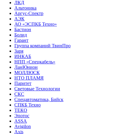
ЛКД
Альтоника
Аргус-Спектр
АЭК
АО «ЭСПКБ Техно»
Бастион
Болид
Гарант
Группа компаний ТвинПро
Заря
ИНКАБ
НПП «Спецкабель»
ЛанЮнион
МОЛЛЮСК
НТО ПЛАМЯ
Паритет
Световые Технологии
СКС
Спецавтоматика, Бийск
СПКБ Техно
ТЕКО
Эпотос
ASSA
Avigilon
Axis