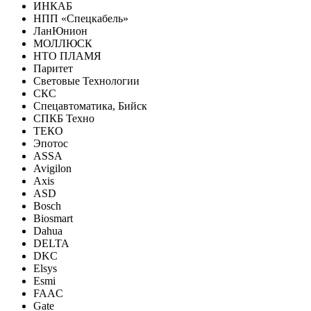
ИНКАБ
НПП «Спецкабель»
ЛанЮнион
МОЛЛЮСК
НТО ПЛАМЯ
Паритет
Световые Технологии
СКС
Спецавтоматика, Бийск
СПКБ Техно
ТЕКО
Эпотос
ASSA
Avigilon
Axis
ASD
Bosch
Biosmart
Dahua
DELTA
DKC
Elsys
Esmi
FAAC
Gate