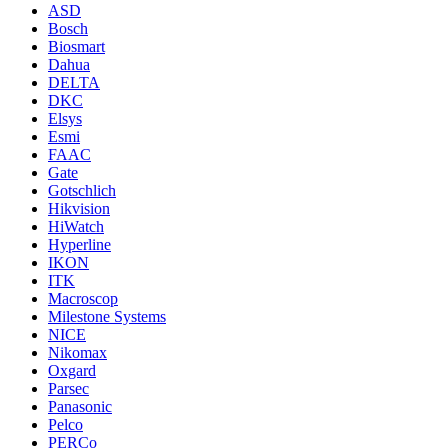
ASD
Bosch
Biosmart
Dahua
DELTA
DKC
Elsys
Esmi
FAAC
Gate
Gotschlich
Hikvision
HiWatch
Hyperline
IKON
ITK
Macroscop
Milestone Systems
NICE
Nikomax
Oxgard
Parsec
Panasonic
Pelco
PERCo