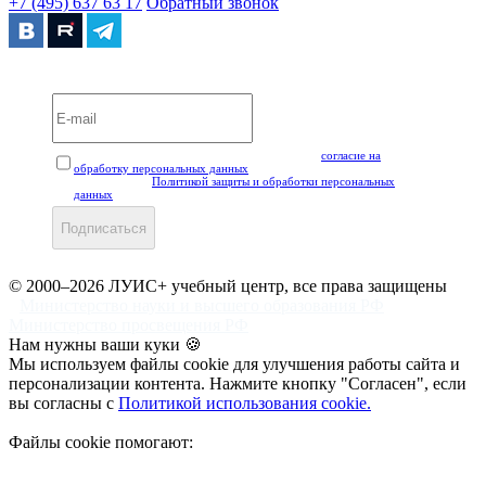
+7 (495) 637 63 17
Обратный звонок
Вебинары и мероприятия LUIS+ УЦ
Нажимая кнопку "Подписаться", вы даёте своё
согласие на
обработку персональных данных
, а также подтверждаете, что
ознакомлены с
Политикой защиты и обработки персональных
данных
.
Подписаться
© 2000–2026 ЛУИС+ учебный центр, все права защищены
Министерство науки и высшего образования РФ
Министерство просвещения РФ
Нам нужны ваши куки 🍪
Мы используем файлы cookie для улучшения работы сайта и
персонализации контента. Нажмите кнопку "Согласен", если
вы согласны с
Политикой использования cookie.
Файлы cookie помогают: