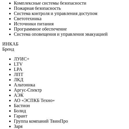
Комплексные системы безопасности
Пожарная безопасность
Система контроля и управления доступом
Светотехника
Источники питания
Программное обеспечение
Система оповещения и управления эвакуацией
ИНКАБ
Бренд
ЛУИС+
LTV
LPA
ЛПТ
ЛКД
Альтоника
Аргус-Спектр
АЭК
АО «ЭСПКБ Техно»
Бастион
Болид
Гарант
Группа компаний ТвинПро
Заря