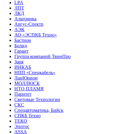
LPA
ЛПТ
ЛКД
Альтоника
Аргус-Спектр
АЭК
АО «ЭСПКБ Техно»
Бастион
Болид
Гарант
Группа компаний ТвинПро
Заря
ИНКАБ
НПП «Спецкабель»
ЛанЮнион
МОЛЛЮСК
НТО ПЛАМЯ
Паритет
Световые Технологии
СКС
Спецавтоматика, Бийск
СПКБ Техно
ТЕКО
Эпотос
ASSA