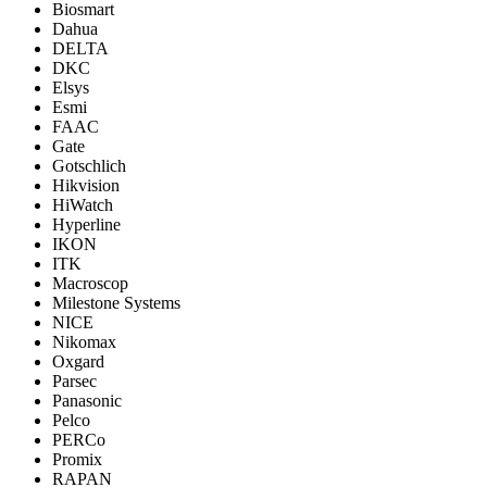
Biosmart
Dahua
DELTA
DKC
Elsys
Esmi
FAAC
Gate
Gotschlich
Hikvision
HiWatch
Hyperline
IKON
ITK
Macroscop
Milestone Systems
NICE
Nikomax
Oxgard
Parsec
Panasonic
Pelco
PERCo
Promix
RAPAN