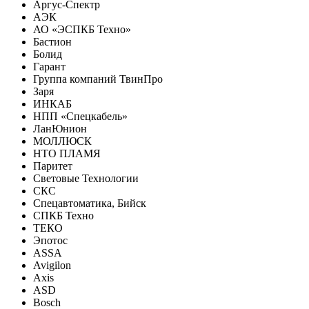
Аргус-Спектр
АЭК
АО «ЭСПКБ Техно»
Бастион
Болид
Гарант
Группа компаний ТвинПро
Заря
ИНКАБ
НПП «Спецкабель»
ЛанЮнион
МОЛЛЮСК
НТО ПЛАМЯ
Паритет
Световые Технологии
СКС
Спецавтоматика, Бийск
СПКБ Техно
ТЕКО
Эпотос
ASSA
Avigilon
Axis
ASD
Bosch