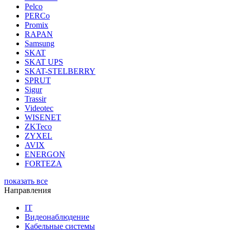
Pelco
PERCo
Promix
RAPAN
Samsung
SKAT
SKAT UPS
SKAT-STELBERRY
SPRUT
Sigur
Trassir
Videotec
WISENET
ZKTeco
ZYXEL
AVIX
ENERGON
FORTEZA
показать все
Направления
IT
Видеонаблюдение
Кабельные системы