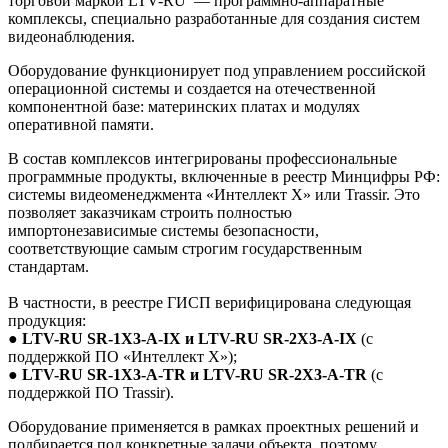
торговой маркой LTV-RU — программно-аппаратные
комплексы, специально разработанные для создания систем
видеонаблюдения.
Оборудование функционирует под управлением российской
операционной системы и создается на отечественной
компонентной базе: материнских платах и модулях
оперативной памяти.
В состав комплексов интегрированы профессиональные
программные продукты, включенные в реестр Минцифры РФ:
системы видеоменеджмента «Интеллект X» или Trassir. Это
позволяет заказчикам строить полностью
импортонезависимые системы безопасности,
соответствующие самым строгим государственным
стандартам.
В частности, в реестре ГИСП верифицирована следующая
продукция:
●
LTV-RU SR-1X3-A-IX и LTV-RU SR-2X3-A-IX
(с
поддержкой ПО «Интеллект X»);
●
LTV-RU SR-1X3-A-TR и LTV-RU SR-2X3-A-TR
(с
поддержкой ПО Trassir).
Оборудование применяется в рамках проектных решений и
подбирается под конкретные задачи объекта, поэтому